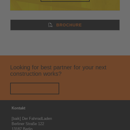
BROCHURE
Looking for best partner for your next
construction works?
HIRE US NOW
Kontakt
[baik] Der FahrradLaden

Berliner Straße 122

13187 Berlin
